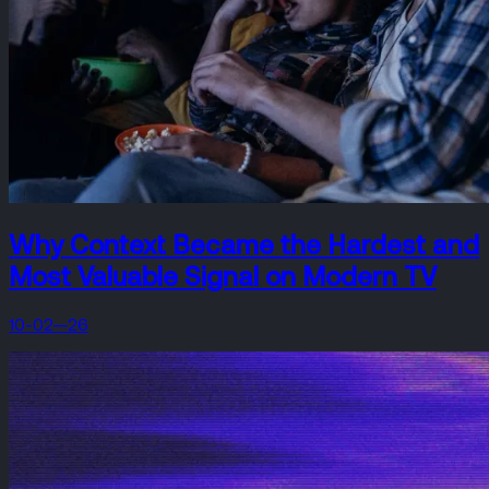
Why Context Became the Hardest and
Most Valuable Signal on Modern TV
10-02—26