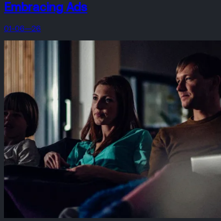
Embracing Ads
01-06—26